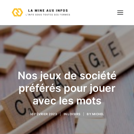
Astuces
Entreprise
Finance
Immobilier
Nos jeux de société
Loisirs
préférés pour jouer
Maison
avec les mots
Technologie
Voyages
10 FÉVRIER 2023
|
IN
LOISIRS
|
BY
MICHEL
Contact