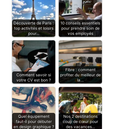
Découverte de Paris :
10 conseils essentiels
top activités et loisirs
pour prendre soin de
pour…
vos employés
Fibre : comment
Comment savoir si
profiter du meilleur de
votre CV est bon ?
la…
Quel équipement
Nos 2 destinations
faut-il pour débuter
coup de cœur pour
en design graphique ?
des vacances…