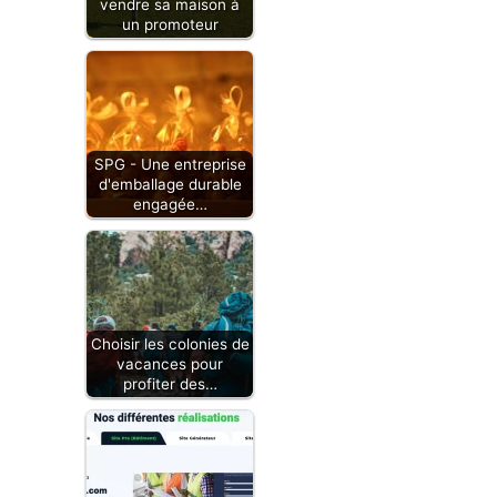
vendre sa maison à
un promoteur
SPG - Une entreprise
d'emballage durable
engagée…
Choisir les colonies de
vacances pour
profiter des…