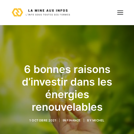
Astuces
Entreprise
Finance
6 bonnes raisons
Immobilier
d’investir dans les
Loisirs
Maison
énergies
Technologie
renouvelables
Voyages
Contact
1 OCTOBRE 2021
|
IN
FINANCE
|
BY
MICHEL