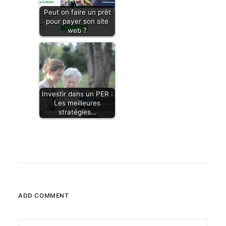
Peut on faire un prêt
pour payer son site
web ?
Investir dans un PER :
Les meilleures
stratégies…
ADD COMMENT