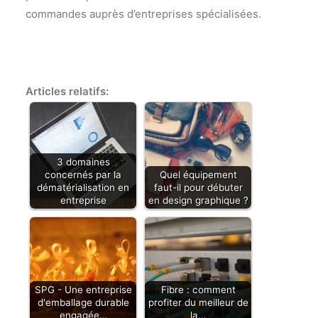
commandes auprès d’entreprises spécialisées.
Articles relatifs:
3 domaines
concernés par la
Quel équipement
dématérialisation en
faut-il pour débuter
entreprise
en design graphique ?
SPG - Une entreprise
Fibre : comment
d'emballage durable
profiter du meilleur de
engagée…
la…