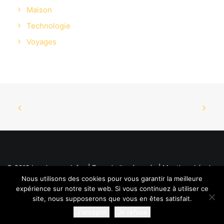
Maison
Technologie
Voyages
© 2019 La mine aux infos | Tous droits réservés |
Mentions Légales
Nous utilisons des cookies pour vous garantir la meilleure
expérience sur notre site web. Si vous continuez à utiliser ce
site, nous supposerons que vous en êtes satisfait.
J'accepte
Je refuse