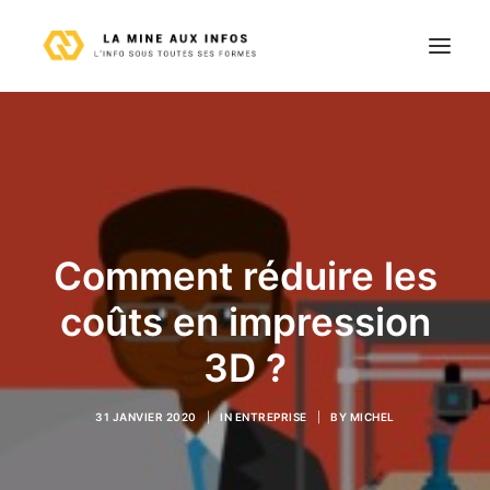
Astuces
Entreprise
Finance
Immobilier
Comment réduire les
Loisirs
coûts en impression
Maison
3D ?
Technologie
Voyages
31 JANVIER 2020
|
IN
ENTREPRISE
|
BY
MICHEL
Contact