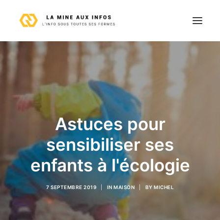
Astuces
Entreprise
Finance
Immobilier
Astuces pour
Loisirs
sensibiliser ses
Maison
enfants à l'écologie
Technologie
Voyages
7 SEPTEMBRE 2019
|
IN
MAISON
|
BY
MICHEL
Contact